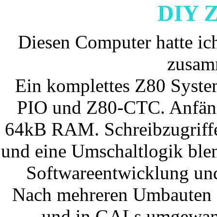
DIY Z
Diesen Computer hatte ic
zusam
Ein komplettes Z80 Syst
PIO und Z80-CTC. Anfän
64kB RAM. Schreibzugrif
und eine Umschaltlogik ble
Softwareentwicklung und
Nach mehreren Umbauten 
und in GALs umgewand